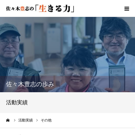
HOME
プロフィール
教育活動
活動報告
佐々木豊志の歩み
活動実績
活動実績
ブログ
ーム
活動実績
その他
コンタクト